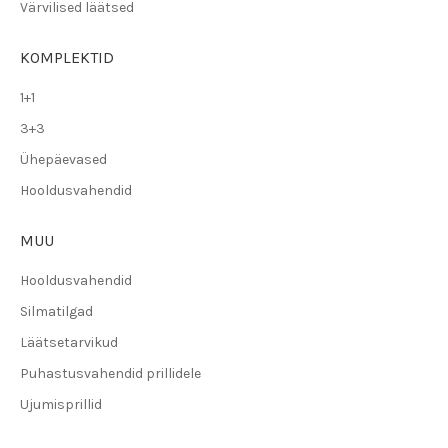
Värvilised läätsed
KOMPLEKTID
1+1
3+3
Ühepäevased
Hooldusvahendid
MUU
Hooldusvahendid
Silmatilgad
Läätsetarvikud
Puhastusvahendid prillidele
Ujumisprillid