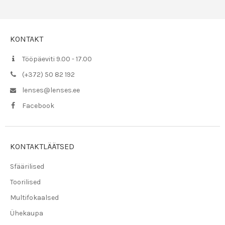
JALUS
KONTAKT
Tööpäeviti 9.00 - 17.00
(+372) 50 82 192
lenses@lenses.ee
Facebook
KONTAKTLÄÄTSED
Sfäärilised
Toorilised
Multifokaalsed
Ühekaupa