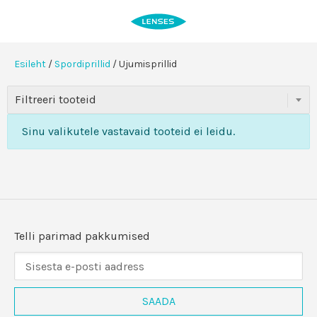
MOBIILIMENÜÜ
LENSES
Esileht
/
Spordiprillid
/ Ujumisprillid
Filtreeri tooteid
UJUMISPRILLID
Sinu valikutele vastavaid tooteid ei leidu.
UUDISKIRI
Telli parimad pakkumised
SAADA